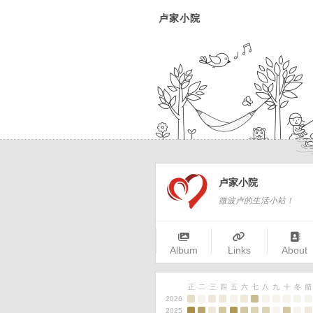
卢家小院
卢家小院
微波卢的生活小站！
Album
Links
About
正
二
三
四
五
六
七
八
九
十
冬
腊
2026
2025