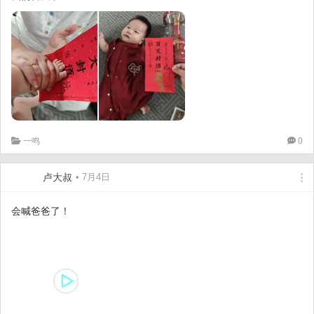
一鸣
0
卢大叔
• 7月4日
会喊爸爸了！