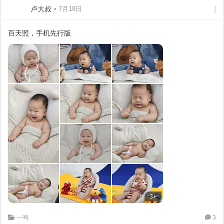
卢大叔
• 7月18日
百天照，手机先行版
3+
一鸣
3