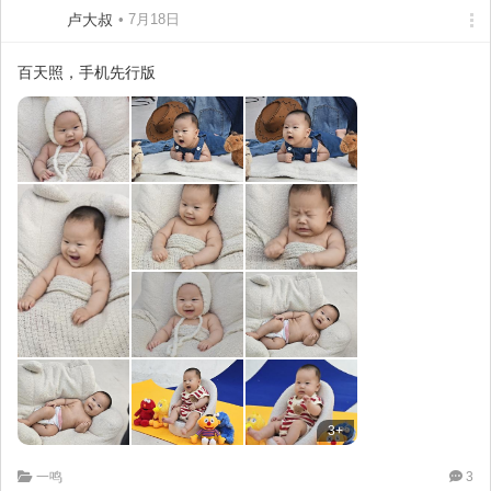
卢大叔
• 7月18日
百天照，手机先行版
3+
一鸣
3