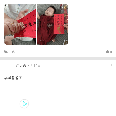
一鸣
0
卢大叔
• 7月4日
会喊爸爸了！