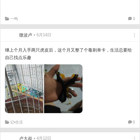
一鸣
3
微波卢
• 6月14日
继上个月入手两只虎皮后，这个月又整了个毒刺单卡，生活总要给
自己找点乐趣
记•生活
0
卢大叔
• 4月12日