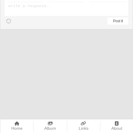
Home
Album
Links
About