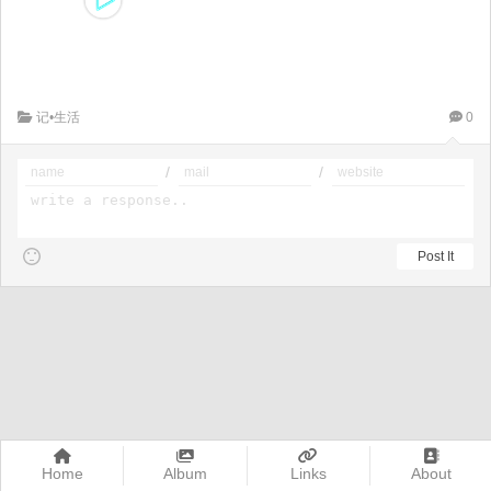
记•生活
0
/
/
Home
Album
Links
About