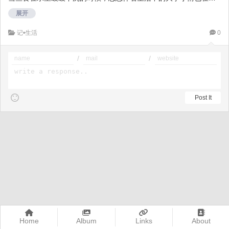
慢的沉淀
展开
所以，当鱼缸里的鱼一天天减少，我知道我现阶段心情是浮躁的生
记•生活
0
活是烦乱的。
而改变自然也应该是迫切的
/
/
Home
Album
Links
About