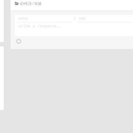
记•生活
/
欣波
/