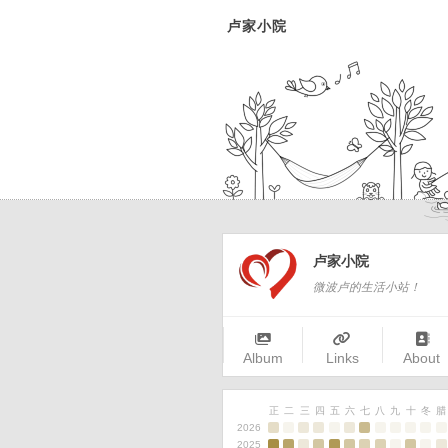
卢家小院
卢家小院
微波卢的生活小站！
Album
Links
About
正
二
三
四
五
六
七
八
九
十
冬
腊
2026
2025