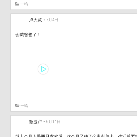
一鸣
卢大叔
• 7月4日
会喊爸爸了！
一鸣
微波卢
• 6月14日
继上个月入手两只虎皮后，这个月又整了个毒刺单卡，生活总要