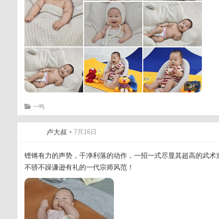
3+
一鸣
卢大叔
• 7月16日
铿锵有力的声势，干净利落的动作，一招一式尽显其超高的武术
不骄不躁谦逊有礼的一代宗师风范！