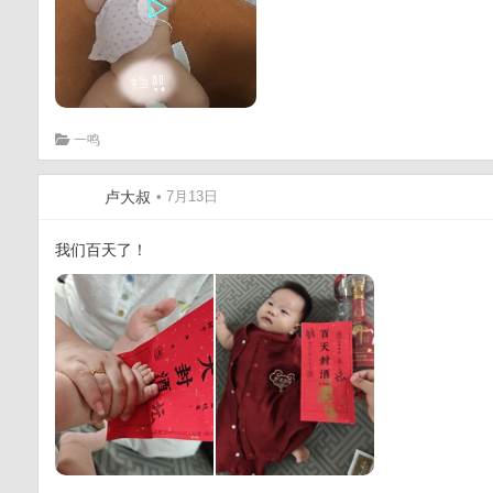
一鸣
卢大叔
• 7月13日
我们百天了！