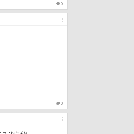
0
3
给自己找点乐趣