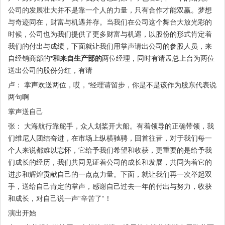
公司的发展壮大并不是靠一个人的力量，只有合作才能双赢。梦想
与奇迹同在，财富与机遇并存。当我们在公司这个舞台大放光彩的
时候，公司也为我们提供了更多财富与机遇，以股份的形式肯定着
我们的付出与成绩，下面就让我们用掌声请出公司的参股人员，来
自经销商部的
*和来自生产部的
两位经理，同时有请孟总上台为两位
送出公司的股份分红，有请
卢： 掌声欢送两位，哎，
*
经理请留步，你是不是该作为股东代表说
两句啊
掌声送自己
张： 大海航行靠舵手，众人划桨开大船。有着领导的正确带领，我
们维尼人团结奋进，在市场上纵横驰骋，回首往昔，对于我们每一
个人来说都难以忘怀，它给予我们希望和收获，更重要的是给予我
们成长的经历，我们共同见证着公司的成长和发展，共同为着它的
进步和辉煌贡献自己的一点点力量。下面，就让我们再一次举起双
手，送给自己肯定的掌声，感谢自己过去一年的付出与努力，收获
和成长，对自己说一声“辛苦了“！
演出开始