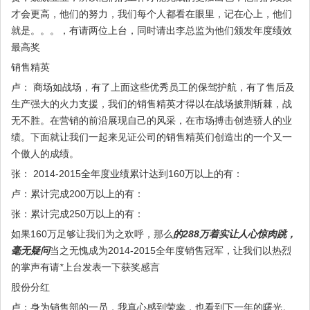
才会更高，他们的努力，我们每个人都看在眼里，记在心上，他们
就是。。。，有请两位上台，同时请出李总监为他们颁发年度绩效
最高奖
销售精英
卢： 商场如战场，有了上面这些优秀员工的保驾护航，有了售后及
生产强大的火力支援，我们的销售精英才得以在战场披荆斩棘，战
无不胜。在营销的前沿展现自己的风采，在市场搏击创造骄人的业
绩。下面就让我们一起来见证公司的销售精英们创造出的一个又一
个傲人的成绩。
张： 2014-2015全年度业绩累计达到160万以上的有：
卢：累计完成200万以上的有：
张：累计完成250万以上的有：
如果160万足够让我们为之欢呼，那么
的288万着实让人心惊肉跳，
毫无疑问
当之无愧成为2014-2015全年度销售冠军，让我们以热烈
的掌声有请
*
上台发表一下获奖感言
股份分红
卢：身为销售部的一员，我真心感到荣幸，也看到下一年的曙光。