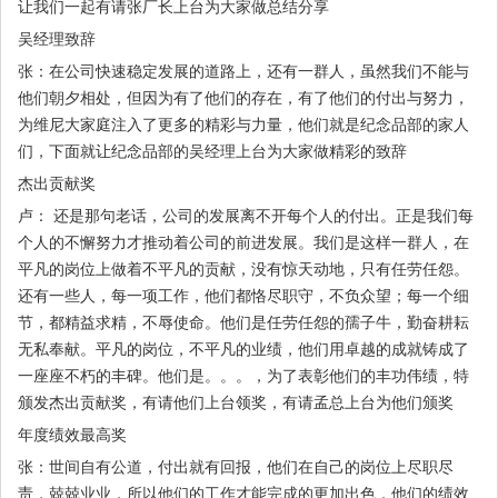
让我们一起有请张厂长上台为大家做总结分享
吴经理致辞
张：在公司快速稳定发展的道路上，还有一群人，虽然我们不能与
他们朝夕相处，但因为有了他们的存在，有了他们的付出与努力，
为维尼大家庭注入了更多的精彩与力量，他们就是纪念品部的家人
们，下面就让纪念品部的吴经理上台为大家做精彩的致辞
杰出贡献奖
卢： 还是那句老话，公司的发展离不开每个人的付出。正是我们每
个人的不懈努力才推动着公司的前进发展。我们是这样一群人，在
平凡的岗位上做着不平凡的贡献，没有惊天动地，只有任劳任怨。
还有一些人，每一项工作，他们都恪尽职守，不负众望；每一个细
节，都精益求精，不辱使命。他们是任劳任怨的孺子牛，勤奋耕耘
无私奉献。平凡的岗位，不平凡的业绩，他们用卓越的成就铸成了
一座座不朽的丰碑。他们是。。。，为了表彰他们的丰功伟绩，特
颁发杰出贡献奖，有请他们上台领奖，有请孟总上台为他们颁奖
年度绩效最高奖
张：世间自有公道，付出就有回报，他们在自己的岗位上尽职尽
责，兢兢业业，所以他们的工作才能完成的更加出色，他们的绩效