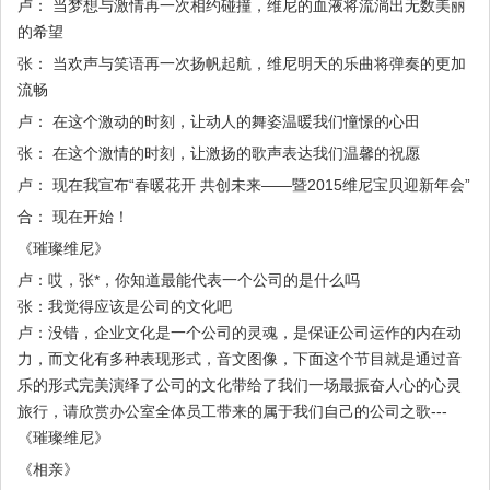
卢： 当梦想与激情再一次相约碰撞，维尼的血液将流淌出无数美丽
的希望
张： 当欢声与笑语再一次扬帆起航，维尼明天的乐曲将弹奏的更加
流畅
卢： 在这个激动的时刻，让动人的舞姿温暖我们憧憬的心田
张： 在这个激情的时刻，让激扬的歌声表达我们温馨的祝愿
卢： 现在我宣布“春暖花开 共创未来——暨2015维尼宝贝迎新年会”
合： 现在开始！
《璀璨维尼》
卢：哎，张*，你知道最能代表一个公司的是什么吗
张：我觉得应该是公司的文化吧
卢：没错，企业文化是一个公司的灵魂，是保证公司运作的内在动
力，而文化有多种表现形式，音文图像，下面这个节目就是通过音
乐的形式完美演绎了公司的文化带给了我们一场最振奋人心的心灵
旅行，请欣赏办公室全体员工带来的属于我们自己的公司之歌---
《璀璨维尼》
《相亲》