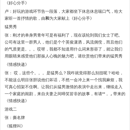
《好心分手》
卢：好玩的游戏环节告一段落，大家都坐下休息休息喘口气，给大
家听一首抒情的歌，由
和
为大家献上《好心分手》
猛男秀
张：刚才的单身男青年可是有福利了，现在该轮到我们女士了吧。
公司有这里一群男人，他们是个个英俊潇洒，风流倜傥，而且他们
的气质更是。。。哎呀，我都不知道用什么词来形容了，就让我们
用眼睛来感受他们那振人心魄的魅力吧，请欣赏他们带来的猛男秀
《情感快递》
张： 哎，这些个。。。是猛男么？我咋就觉得那么别扭呢？哈哈，
不能这么明目张胆说他们坏话，不然一会冲上来一个找我麻烦，我
可真心招架不住啊。让我们从猛男激情的表演中走出来，继续走入
一个家庭的闹剧，来自夫妻之间啼笑皆非的故事，有请**，
，
带来的
《情感快递》
游戏二
张：撕名牌
《狐狸叫》