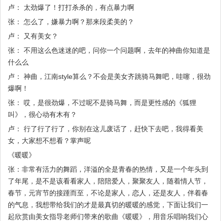
卢： 太劲爆了！打打杀杀的，有点暴力啊
张： 怎么了，嫌暴力啊？那来段柔美的？
卢： 又有美女？
张： 不用这么色迷迷的吧，问你一个问题啊，去年的神曲你知道是
什么么
卢： 神曲，江南style算么？不会是美女齐跳骑马舞吧，哇噻，很劲
爆啊！
张： 哎，是很劲爆，不过呢不是骑马舞，而是更性感的《狐狸
叫》，很心动有木有？
卢： 行了行了行了，你别在这儿废话了，赶快下去吧，我得看美
女，大家想不想看？掌声呢
《暖暖》
张：非常有活力的舞蹈，洋溢的全是青春的热情，又是一个年头到
了年尾，是不是该看看家人，陪陪爱人，聚聚友人，随着情人节，
春节，元宵节的接踵而至，不论是家人，恋人，还是友人，伴着春
的气息，我想带给我们的才是最真切的暖暖的感觉，下面让我们一
起欣赏由美女指导老师们带来的歌曲《暖暖》，用音乐唱响我们心