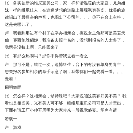
张：务实创新的维尼宝贝公司，家一样和谐温暖的大家庭，兄弟姐
妹一样的维尼佳人，在追逐梦想的道路上展现飒爽英姿。优美的旋
律唱出了最振奋的声音，也唱出了公司的。。。你不在台上主持，
这是去哪儿了，
卢：我看到那边有个村子在举办相亲会，据说女主角那可是美若天
仙，赛西施胜貂婵，我准备去报个名的，没想到报名的人太多了，
我愣是没挤上啊，只能回来了
张：有那么热闹吗？那你不得带我去看一看么
卢：那可不是，错过一次，遗憾终生，台下的有没有单身男青年，
想去报名参加相亲的举手示意了啊，我带你们一起去看一看。。。
走着！
周明舞蹈
张：怎么样？这相亲会，够特殊吧？大家说咱这美寡妇美不美？ 我
看也是相当美，光有美人可不够，咱维尼宝贝公司可是人才辈出，
下面有请工厂小帅哥周明为大家带来一段视觉盛宴。掌声有请
游戏一
卢：游戏