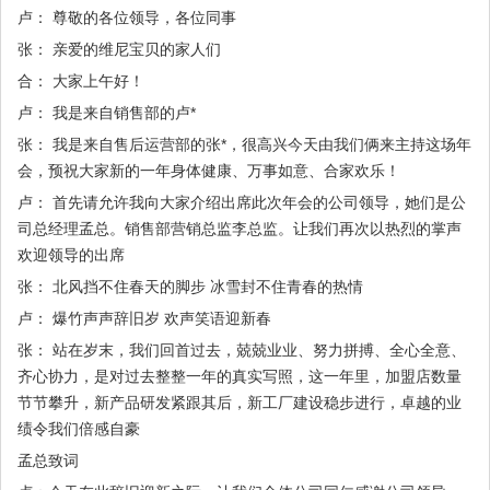
卢： 尊敬的各位领导，各位同事
张： 亲爱的维尼宝贝的家人们
合： 大家上午好！
卢： 我是来自销售部的卢*
张： 我是来自售后运营部的张*，很高兴今天由我们俩来主持这场年
会，预祝大家新的一年身体健康、万事如意、合家欢乐！
卢： 首先请允许我向大家介绍出席此次年会的公司领导，她们是公
司总经理孟总。销售部营销总监李总监。让我们再次以热烈的掌声
欢迎领导的出席
张： 北风挡不住春天的脚步 冰雪封不住青春的热情
卢： 爆竹声声辞旧岁 欢声笑语迎新春
张： 站在岁末，我们回首过去，兢兢业业、努力拼搏、全心全意、
齐心协力，是对过去整整一年的真实写照，这一年里，加盟店数量
节节攀升，新产品研发紧跟其后，新工厂建设稳步进行，卓越的业
绩令我们倍感自豪
孟总致词