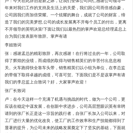
卢：今天在此辞旧迎新之际，让我们全体公司同仁感谢公司领导一
年来对我们工作的支持及生活上的关爱，我们因公司而倍感自豪，
公司因我们而加倍荣耀。一个炫耀的舞台，成就了公司的财富，缔
造了我们的完美梦想,公司的成长发展离不开每个员工的付出，更离
不开领导的英明决策!下面让我们以最热烈的掌声欢迎总经理孟总上
台为我们发表新年致辞。掌声有请
李姐致词
张：感谢孟总的精彩致辞，再次感谢！在行将过去的一年，公司取
得了辉煌的业绩，而成绩的取得与销售精英们的辛苦付出息息相
关。火车跑得快全靠车头带，销售精英们以小组为单位，在李总监
的带领下取得卓越的成绩，可喜可贺。下面我们是不是该掌声有请
我们的李总监上台致词？好，大家掌声欢迎！
张厂长致词
卢：在今天这样一个充满了机遇与挑战的时代，做为一个公司，更
应该在稳定中谋发展，在创新中求进步，公司高层慧眼识英有幸聘
请到的张厂长正是这一宗旨的践行者，自张厂长加入公司以来，对
工厂进行大量的优化改良，使工厂的工作效率和生产技能都得到了
显著的提升，为公司未来的战略发展奠定下了坚实的基础，下面就